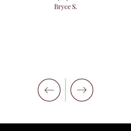
ng
Bryce S.
et